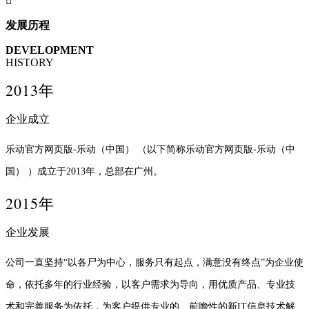

发展历程
DEVELOPMENT
HISTORY
2013年
企业成立
乐动官方网页版-乐动（中国） （以下简称乐动官方网页版-乐动（中
国） ）成立于2013年，总部在广州。
2015年
企业发展
公司一直坚持“以各尸为中心，服务只有起点，满意没有终点”为企业使
命，依托多年的行业经验，以客户需求为导向，用优质产品、专业技
术和完善服务为依托，为客户提供专业的、前瞻性的新IT信息技术解