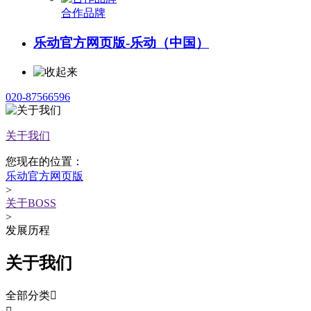
合作品牌
乐动官方网页版-乐动（中国）
020-87566596
关于我们
您现在的位置：
乐动官方网页版
>
关于BOSS
>
发展历程
关于我们
全部分类
