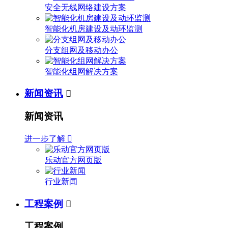
安全无线网络建设方案
智能化机房建设及动环监测
分支组网及移动办公
智能化组网解决方案
新闻资讯

新闻资讯
进一步了解

乐动官方网页版
行业新闻
工程案例

工程案例