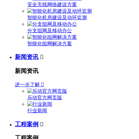
安全无线网络建设方案
智能化机房建设及动环监测
分支组网及移动办公
智能化组网解决方案
新闻资讯

新闻资讯
进一步了解

乐动官方网页版
行业新闻
工程案例

工程案例