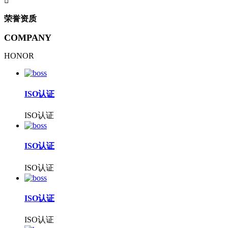

荣誉资质
COMPANY
HONOR
ISO认证
ISO认证
ISO认证
ISO认证
ISO认证
ISO认证