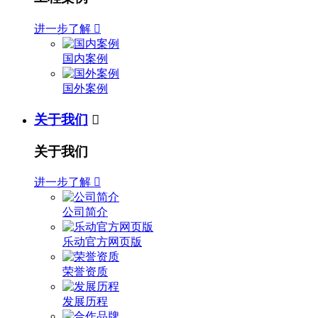
进一步了解

国内案例
国外案例
关于我们

关于我们
进一步了解

公司简介
乐动官方网页版
荣誉资质
发展历程