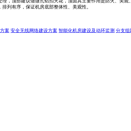
处理，顶部建议做微孔铝扣天花，顶面其主要作用是防火、美观
，排列有序，保证机房底部整体性、美观性。
方案
安全无线网络建设方案
智能化机房建设及动环监测
分支组