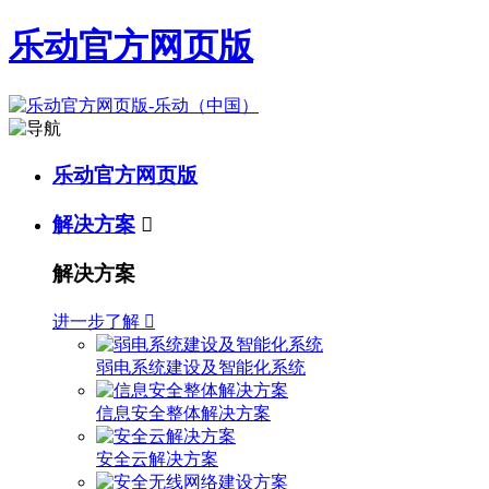
乐动官方网页版
乐动官方网页版
解决方案

解决方案
进一步了解

弱电系统建设及智能化系统
信息安全整体解决方案
安全云解决方案