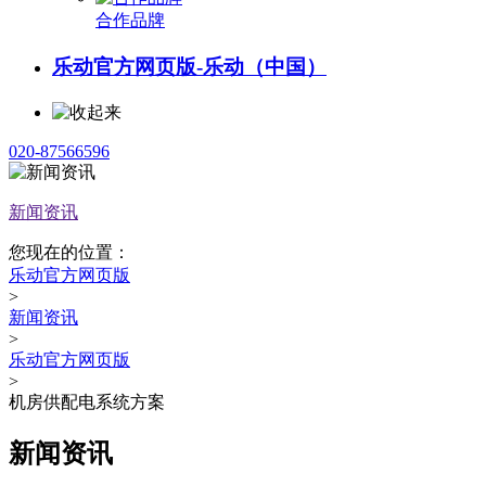
合作品牌
乐动官方网页版-乐动（中国）
020-87566596
新闻资讯
您现在的位置：
乐动官方网页版
>
新闻资讯
>
乐动官方网页版
>
机房供配电系统方案
新闻资讯