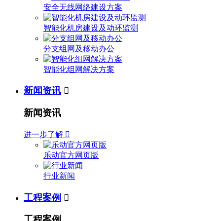
安全无线网络建设方案
智能化机房建设及动环监测
分支组网及移动办公
智能化组网解决方案
新闻资讯

新闻资讯
进一步了解

乐动官方网页版
行业新闻
工程案例

工程案例