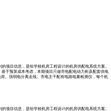
到的项目信息，是给学校机房工程设计的机房供配电系统方案。
，基于预算成本考虑，本期项目只做市电配电动力柜及配套供电
负荷。强弱电分离走线。市电主干配有电路电量检测仪，每个机
到的项目信息，是给学校机房工程设计的机房供配电系统方案。