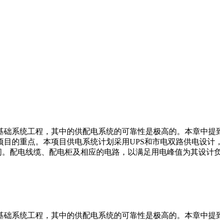
基础系统工程，其中的供配电系统的可靠性是极高的。本章中提
项目的重点。本项目供电系统计划采用UPS和市电双路供电设计
空间。配电线缆、配电柜及相应的电路，以满足用电峰值为其设计
基础系统工程，其中的供配电系统的可靠性是极高的。本章中提