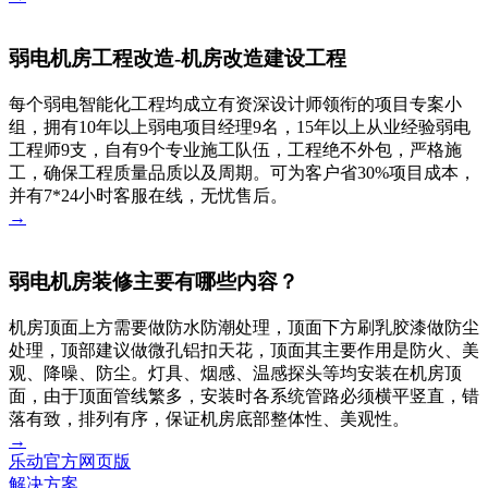
弱电机房工程改造-机房改造建设工程
每个弱电智能化工程均成立有资深设计师领衔的项目专案小
组，拥有10年以上弱电项目经理9名，15年以上从业经验弱电
工程师9支，自有9个专业施工队伍，工程绝不外包，严格施
工，确保工程质量品质以及周期。可为客户省30%项目成本，
并有7*24小时客服在线，无忧售后。
→
弱电机房装修主要有哪些内容？
机房顶面上方需要做防水防潮处理，顶面下方刷乳胶漆做防尘
处理，顶部建议做微孔铝扣天花，顶面其主要作用是防火、美
观、降噪、防尘。灯具、烟感、温感探头等均安装在机房顶
面，由于顶面管线繁多，安装时各系统管路必须横平竖直，错
落有致，排列有序，保证机房底部整体性、美观性。
→
乐动官方网页版
解决方案