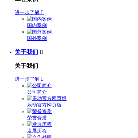
进一步了解

国内案例
国外案例
关于我们

关于我们
进一步了解

公司简介
乐动官方网页版
荣誉资质
发展历程