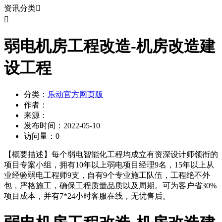
资讯分类


弱电机房工程改造-机房改造建
设工程
分类：
乐动官方网页版
作者：
来源：
发布时间：
2022-05-10
访问量：
0
【概要描述】
每个弱电智能化工程均成立有资深设计师领衔的
项目专案小组，拥有10年以上弱电项目经理9名，15年以上从
业经验弱电工程师9支，自有9个专业施工队伍，工程绝不外
包，严格施工，确保工程质量品质以及周期。可为客户省30%
项目成本，并有7*24小时客服在线，无忧售后。