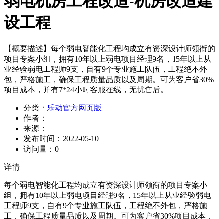
弱电机房工程改造-机房改造建
设工程
【概要描述】
每个弱电智能化工程均成立有资深设计师领衔的
项目专案小组，拥有10年以上弱电项目经理9名，15年以上从
业经验弱电工程师9支，自有9个专业施工队伍，工程绝不外
包，严格施工，确保工程质量品质以及周期。可为客户省30%
项目成本，并有7*24小时客服在线，无忧售后。
分类：
乐动官方网页版
作者：
来源：
发布时间：
2022-05-10
访问量：
0
详情
每个弱电智能化工程均成立有资深设计师领衔的项目专案小
组，拥有10年以上弱电项目经理9名，15年以上从业经验弱电
工程师9支，自有9个专业施工队伍，工程绝不外包，严格施
工，确保工程质量品质以及周期。可为客户省30%项目成本，