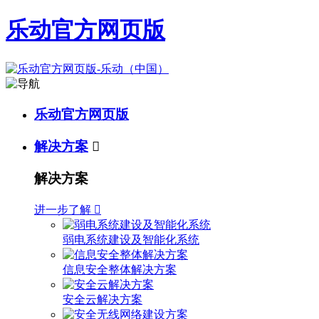
乐动官方网页版
乐动官方网页版
解决方案

解决方案
进一步了解

弱电系统建设及智能化系统
信息安全整体解决方案
安全云解决方案